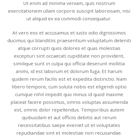
Ut enim ad minima veniam, quis nostrum
exercitationem ullam corporis suscipit laboriosam, nisi
ut aliquid ex ea commodi consequatur.
At vero eos et accusamus et iusto odio dignissimos
ducimus qui blanditiis praesentium voluptatum deleniti
atque corrupti quos dolores et quas molestias
excepturi sint occaecati cupiditate non provident,
similique sunt in culpa qui officia deserunt mollitia
animi, id est laborum et dolorum fuga. Et harum
quidem rerum facilis est et expedita distinctio. Nam
libero tempore, cum soluta nobis est eligendi optio
cumque nihil impedit quo minus id quod maxime
placeat facere possimus, omnis voluptas assumenda
est, omnis dolor repellendus. Temporibus autem
quibusdam et aut officiis debitis aut rerum
necessitatibus saepe eveniet ut et voluptates
repudiandae sint et molestiae non recusandae.