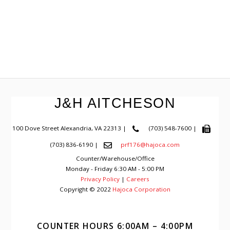
J&H AITCHESON
100 Dove Street
Alexandria
,
VA
22313
|
(703) 548-7600
|
(703) 836-6190
|
prf176@hajoca.com
Counter/Warehouse/Office
Monday - Friday 6:30 AM - 5:00 PM
Privacy Policy
|
Careers
Copyright © 2022
Hajoca Corporation
COUNTER HOURS 6:00AM – 4:00PM